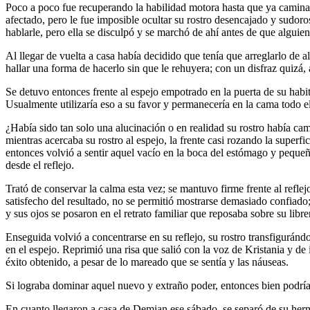
Poco a poco fue recuperando la habilidad motora hasta que ya caminab
afectado, pero le fue imposible ocultar su rostro desencajado y sudor
hablarle, pero ella se disculpó y se marchó de ahí antes de que alguie
Al llegar de vuelta a casa había decidido que tenía que arreglarlo de 
hallar una forma de hacerlo sin que le rehuyera; con un disfraz quizá,
Se detuvo entonces frente al espejo empotrado en la puerta de su habi
Usualmente utilizaría eso a su favor y permanecería en la cama todo el 
¿Había sido tan solo una alucinación o en realidad su rostro había ca
mientras acercaba su rostro al espejo, la frente casi rozando la super
entonces volvió a sentir aquel vacío en la boca del estómago y pequeñ
desde el reflejo.
Trató de conservar la calma esta vez; se mantuvo firme frente al refle
satisfecho del resultado, no se permitió mostrarse demasiado confiad
y sus ojos se posaron en el retrato familiar que reposaba sobre su libre
Enseguida volvió a concentrarse en su reflejo, su rostro transfigurán
en el espejo. Reprimió una risa que salió con la voz de Kristania y de
éxito obtenido, a pesar de lo mareado que se sentía y las náuseas.
Si lograba dominar aquel nuevo y extraño poder, entonces bien podría 
En cuanto llegaron a casa de Demian ese sábado, se separó de su herman