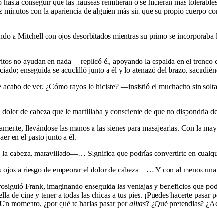
 hasta conseguir que las náuseas remitieran o se hicieran más tolerable
z minutos con la apariencia de alguien más sin que su propio cuerpo co
a Mitchell con ojos desorbitados mientras su primo se incorporaba l
itos no ayudan en nada —replicó él, apoyando la espalda en el tronco del
iado; enseguida se acuclilló junto a él y lo atenazó del brazo, sacudién
e acabo de ver. ¿Cómo rayos lo hiciste? —insistió el muchacho sin sol
udo dolor de cabeza que le martillaba y consciente de que no dispondría
te, llevándose las manos a las sienes para masajearlas. Con la mayor b
er en el pasto junto a él.
la cabeza, maravillado—… Significa que podrías convertirte en cualqu
 ojos a riesgo de empeorar el dolor de cabeza—… Y con al menos una te
iguió Frank, imaginando enseguida las ventajas y beneficios que podrí
ella de cine y tener a todas las chicas a tus pies. ¡Puedes hacerte pasar
 Un momento, ¿por qué te harías pasar por
alitas
? ¿Qué pretendías? ¿Ac