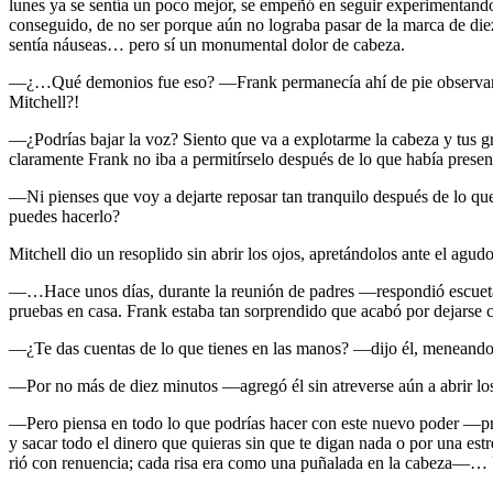
lunes ya se sentía un poco mejor, se empeñó en seguir experimentando
conseguido, de no ser porque aún no lograba pasar de la marca de die
sentía náuseas… pero sí un monumental dolor de cabeza.
—¿…Qué demonios fue eso? —Frank permanecía ahí de pie observando 
Mitchell?!
—¿Podrías bajar la voz? Siento que va a explotarme la cabeza y tus gr
claramente Frank no iba a permitírselo después de lo que había presenc
—Ni pienses que voy a dejarte reposar tan tranquilo después de lo qu
puedes hacerlo?
Mitchell dio un resoplido sin abrir los ojos, apretándolos ante el ag
—…Hace unos días, durante la reunión de padres —respondió escuetamen
pruebas en casa. Frank estaba tan sorprendido que acabó por dejarse ca
—¿Te das cuentas de lo que tienes en las manos? —dijo él, meneando 
—Por no más de diez minutos —agregó él sin atreverse aún a abrir los
—Pero piensa en todo lo que podrías hacer con este nuevo poder —pros
y sacar todo el dinero que quieras sin que te digan nada o por una estr
rió con renuencia; cada risa era como una puñalada en la cabeza—…