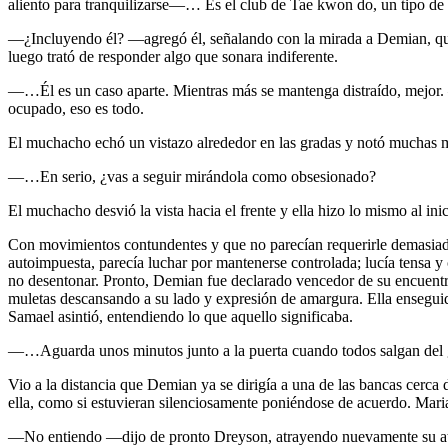
aliento para tranquilizarse—… Es el club de Tae kwon do, un tipo de a
—¿Incluyendo él? —agregó él, señalando con la mirada a Demian, que 
luego trató de responder algo que sonara indiferente.
—…Él es un caso aparte. Mientras más se mantenga distraído, mejor. 
ocupado, eso es todo.
El muchacho echó un vistazo alrededor en las gradas y notó muchas m
—…En serio, ¿vas a seguir mirándola como obsesionado?
El muchacho desvió la vista hacia el frente y ella hizo lo mismo al inic
Con movimientos contundentes y que no parecían requerirle demasiado 
autoimpuesta, parecía luchar por mantenerse controlada; lucía tensa y
no desentonar. Pronto, Demian fue declarado vencedor de su encuentro,
muletas descansando a su lado y expresión de amargura. Ella enseguida
Samael asintió, entendiendo lo que aquello significaba.
—…Aguarda unos minutos junto a la puerta cuando todos salgan del g
Vio a la distancia que Demian ya se dirigía a una de las bancas cerca d
ella, como si estuvieran silenciosamente poniéndose de acuerdo. Maria
—No entiendo —dijo de pronto Dreyson, atrayendo nuevamente su aten