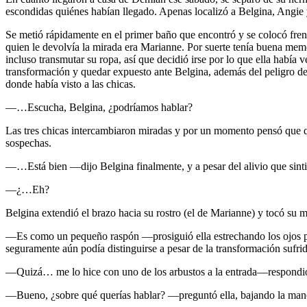
escondidas quiénes habían llegado. Apenas localizó a Belgina, Angie y
Se metió rápidamente en el primer baño que encontró y se colocó fren
quien le devolvía la mirada era Marianne. Por suerte tenía buena memor
incluso transmutar su ropa, así que decidió irse por lo que ella había v
transformación y quedar expuesto ante Belgina, además del peligro de
donde había visto a las chicas.
—…Escucha, Belgina, ¿podríamos hablar?
Las tres chicas intercambiaron miradas y por un momento pensó que q
sospechas.
—…Está bien —dijo Belgina finalmente, y a pesar del alivio que sintió,
—¿…Eh?
Belgina extendió el brazo hacia su rostro (el de Marianne) y tocó su 
—Es como un pequeño raspón —prosiguió ella estrechando los ojos par
seguramente aún podía distinguirse a pesar de la transformación sufrid
—Quizá… me lo hice con uno de los arbustos a la entrada—respondió 
—Bueno, ¿sobre qué querías hablar? —preguntó ella, bajando la man