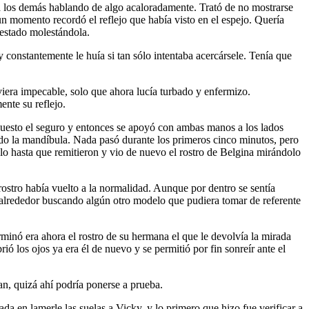
 a los demás hablando de algo acaloradamente. Trató de no mostrarse
n momento recordó el reflejo que había visto en el espejo. Quería
 estado molestándola.
 constantemente le huía si tan sólo intentaba acercársele. Tenía que
viera impecable, solo que ahora lucía turbado y enfermizo.
ente su reflejo.
 puesto el seguro y entonces se apoyó con ambas manos a los lados
sando la mandíbula. Nada pasó durante los primeros cinco minutos, pero
lo hasta que remitieron y vio de nuevo el rostro de Belgina mirándolo
 rostro había vuelto a la normalidad. Aunque por dentro se sentía
u alrededor buscando algún otro modelo que pudiera tomar de referente
minó era ahora el rostro de su hermana el que le devolvía la mirada
ó los ojos ya era él de nuevo y se permitió por fin sonreír ante el
an, quizá ahí podría ponerse a prueba.
da en lamerle las suelas a Vicky, y lo primero que hizo fue verificar a