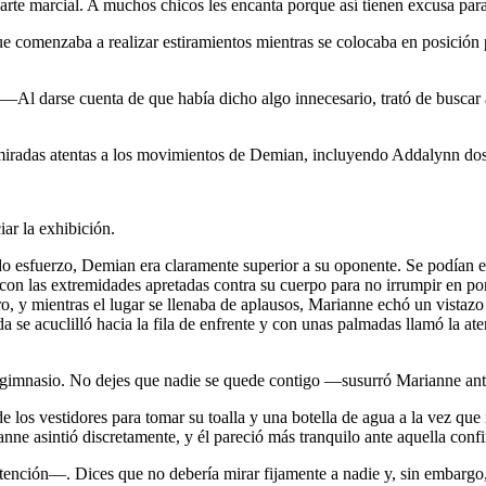
rte marcial. A muchos chicos les encanta porque así tienen excusa para
comenzaba a realizar estiramientos mientras se colocaba en posición p
—Al darse cuenta de que había dicho algo innecesario, trató de busca
iradas atentas a los movimientos de Demian, incluyendo Addalynn dos 
iar la exhibición.
esfuerzo, Demian era claramente superior a su oponente. Se podían esc
 con las extremidades apretadas contra su cuerpo para no irrumpir en p
 y mientras el lugar se llenaba de aplausos, Marianne echó un vistazo 
 se acuclilló hacia la fila de enfrente y con unas palmadas llamó la at
imnasio. No dejes que nadie se quede contigo —susurró Marianne antes
e los vestidores para tomar su toalla y una botella de agua a la vez que 
nne asintió discretamente, y él pareció más tranquilo ante aquella con
ción—. Dices que no debería mirar fijamente a nadie y, sin embargo, 