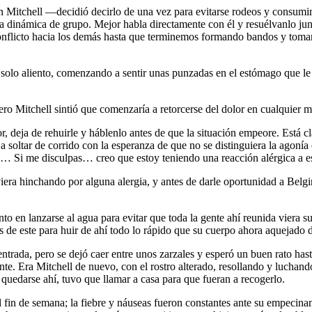
 Mitchell —decidió decirlo de una vez para evitarse rodeos y consumi
dinámica de grupo. Mejor habla directamente con él y resuélvanlo junt
 conflicto hacia los demás hasta que terminemos formando bandos y tom
un solo aliento, comenzando a sentir unas punzadas en el estómago que l
Mitchell sintió que comenzaría a retorcerse del dolor en cualquier 
 deja de rehuirle y háblenlo antes de que la situación empeore. Está cl
 soltar de corrido con la esperanza de que no se distinguiera la agonía
… Si me disculpas… creo que estoy teniendo una reacción alérgica a 
era hinchando por alguna alergia, y antes de darle oportunidad a Belgin
to en lanzarse al agua para evitar que toda la gente ahí reunida viera 
vés de este para huir de ahí todo lo rápido que su cuerpo ahora aquejado 
trada, pero se dejó caer entre unos zarzales y esperó un buen rato hast
nte. Era Mitchell de nuevo, con el rostro alterado, resollando y luchan
 quedarse ahí, tuvo que llamar a casa para que fueran a recogerlo.
el fin de semana; la fiebre y náuseas fueron constantes ante su empecin