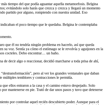
r más tiempo del que podía aguantar aquella metamorfosis. Belgina
os; evitándolo solo harás que crezca y crezca y llegará un momento
ando partido por alguno, rompiendo con nuestra unidad. Eso
e indicaban el poco tiempo que le quedaba. Belgina le contemplaba
momento.
aro que él no tendría ningún problema en hacerlo, así que queda
 en su voz. Sentía ya cómo el estómago se le revolvía y aguijones en la
esos cocteles. Debo encontrar… un baño.
a de decir algo o reaccionar, decidió marcharse a toda prisa de ahí,
su “destransformación”, pero al ver los grandes ventanales que daban
de múltiples temblores y contracciones le permitía.
a que ellos entraron a la casa y el camino estuvo despejado. Solo
do por mantenerse en pie. Trató de dar unos pasos y tuvo que detenerse
amiento por controlar aquel recién descubierto poder. Aunque para el