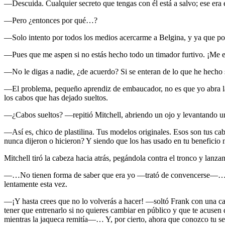
—Descuida. Cualquier secreto que tengas con él está a salvo; ese era 
—Pero ¿entonces por qué…?
—Solo intento por todos los medios acercarme a Belgina, y ya que p
—Pues que me aspen si no estás hecho todo un timador furtivo. ¡Me en
—No le digas a nadie, ¿de acuerdo? Si se enteran de lo que he hecho 
—El problema, pequeño aprendiz de embaucador, no es que yo abra la 
los cabos que has dejado sueltos.
—¿Cabos sueltos? —repitió Mitchell, abriendo un ojo y levantando un
—Así es, chico de plastilina. Tus modelos originales. Esos son tus 
nunca dijeron o hicieron? Y siendo que los has usado en tu beneficio n
Mitchell tiró la cabeza hacia atrás, pegándola contra el tronco y lanza
—…No tienen forma de saber que era yo —trató de convencerse—… Se
lentamente esta vez.
—¡Y hasta crees que no lo volverás a hacer! —soltó Frank con una c
tener que entrenarlo si no quieres cambiar en público y que te acuse
mientras la jaqueca remitía—… Y, por cierto, ahora que conozco tu se