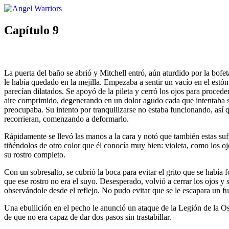
Capítulo 9
La puerta del baño se abrió y Mitchell entró, aún aturdido por la bofe
le había quedado en la mejilla. Empezaba a sentir un vacío en el estóm
parecían dilatados. Se apoyó de la pileta y cerró los ojos para proced
aire comprimido, degenerando en un dolor agudo cada que intentaba siqu
preocupaba. Su intento por tranquilizarse no estaba funcionando, así 
recorrieran, comenzando a deformarlo.
Rápidamente se llevó las manos a la cara y notó que también estas suf
tiñéndolos de otro color que él conocía muy bien: violeta, como los o
su rostro completo.
Con un sobresalto, se cubrió la boca para evitar el grito que se había
que ese rostro no era el suyo. Desesperado, volvió a cerrar los ojos y
observándole desde el reflejo. No pudo evitar que se le escapara un fu
Una ebullición en el pecho le anunció un ataque de la Legión de la Osc
de que no era capaz de dar dos pasos sin trastabillar.