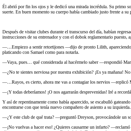
Él abrió por fin los ojos y le dedicó una mirada incrédula. Su primo so
suerte. En buen momento su cuerpo había cambiado justo frente a su p
Después de visitar clubes durante el transcurso del día, habían regr
instrucciones de su entrenador y con el dobok reglamentario puesto, ag
—…Empiezo a sentir retortijones —dijo de pronto Lilith, apareciend
platicando con Samael como para notarla.
—Vaya, pues… qué considerada al hacérmelo saber —respondió Marian
—¿No te sientes nerviosa por nuestra exhibición? ¡Es ya mañana! No 
—…Rayos, es cierto, ahora me vas a contagiar los nervios —replicó M
—¡Y todas deberíamos! ¡O nos agarrarán desprevenidas! Iré a recordár
Y así de repentinamente como había aparecido, se escabulló gateando e
encontrarse con que tenía nuevo compañero de asiento a su izquierda.
—¿Y este club de qué trata? —preguntó Dreyson, provocándole un so
—¡No vuelvas a hacer eso! ¿Quieres causarme un infarto? —reclamó ell