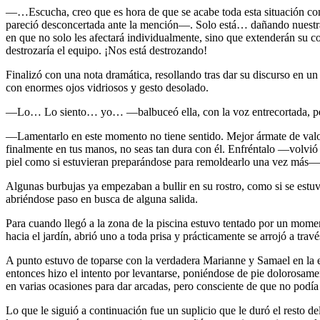
—…Escucha, creo que es hora de que se acabe toda esta situación con
pareció desconcertada ante la mención—. Solo está… dañando nuestra 
en que no solo les afectará individualmente, sino que extenderán su
destrozaría el equipo. ¡Nos está destrozando!
Finalizó con una nota dramática, resollando tras dar su discurso en 
con enormes ojos vidriosos y gesto desolado.
—Lo… Lo siento… yo… —balbuceó ella, con la voz entrecortada, pero 
—Lamentarlo en este momento no tiene sentido. Mejor ármate de valor,
finalmente en tus manos, no seas tan dura con él. Enfréntalo —volvió a
piel como si estuvieran preparándose para remoldearlo una vez más—
Algunas burbujas ya empezaban a bullir en su rostro, como si se estuvi
abriéndose paso en busca de alguna salida.
Para cuando llegó a la zona de la piscina estuvo tentado por un momen
hacia el jardín, abrió uno a toda prisa y prácticamente se arrojó a tra
A punto estuvo de toparse con la verdadera Marianne y Samael en la en
entonces hizo el intento por levantarse, poniéndose de pie dolorosame
en varias ocasiones para dar arcadas, pero consciente de que no podía
Lo que le siguió a continuación fue un suplicio que le duró el resto d