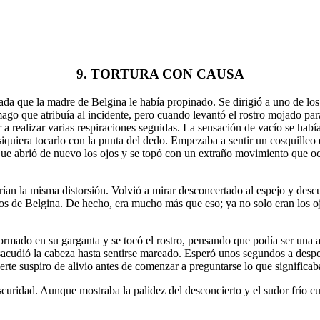
9. TORTURA CON CAUSA
tada que la madre de Belgina le había propinado. Se dirigió a uno de lo
ago que atribuía al incidente, pero cuando levantó el rostro mojado para
er a realizar varias respiraciones seguidas. La sensación de vacío se ha
iera tocarlo con la punta del dedo. Empezaba a sentir un cosquilleo en 
que abrió de nuevo los ojos y se topó con un extraño movimiento que ocu
rían la misma distorsión. Volvió a mirar desconcertado al espejo y desc
jos de Belgina. De hecho, era mucho más que eso; ya no solo eran los oj
 formado en su garganta y se tocó el rostro, pensando que podía ser una 
 sacudió la cabeza hasta sentirse mareado. Esperó unos segundos a despe
erte suspiro de alivio antes de comenzar a preguntarse lo que significab
uridad. Aunque mostraba la palidez del desconcierto y el sudor frío cubr