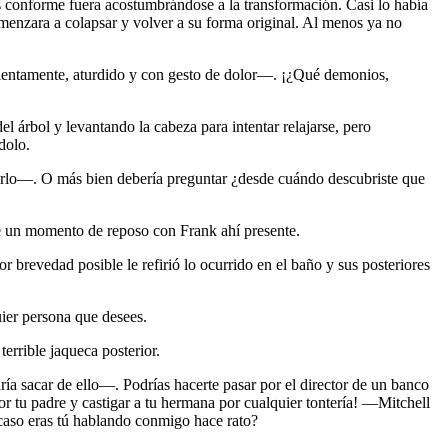
s conforme fuera acostumbrándose a la transformación. Casi lo había
menzara a colapsar y volver a su forma original. Al menos ya no
entamente, aturdido y con gesto de dolor—. ¡¿Qué demonios,
 árbol y levantando la cabeza para intentar relajarse, pero
dolo.
tarlo—. O más bien debería preguntar ¿desde cuándo descubriste que
 de un momento de reposo con Frank ahí presente.
revedad posible le refirió lo ocurrido en el baño y sus posteriores
ier persona que desees.
rrible jaqueca posterior.
a sacar de ello—. Podrías hacerte pasar por el director de un banco
 por tu padre y castigar a tu hermana por cualquier tontería! —Mitchell
aso eras tú hablando conmigo hace rato?