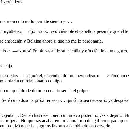
el verdadero.
or el momento no lo permite siendo yo…
orgulleces! —dijo Frank, revolviéndole el cabello a pesar de que él le
se enfadarán y Belgina ahora sí que no me lo perdonaría.
boca —expresó Frank, sacando su cajetilla y ofreciéndole un cigarro,
a ceja.
cabos sueltos —aseguró él, encendiendo un nuevo cigarro—. ¿Cómo cree
o tardarán en relacionarlo contigo.
ndo un quejido de dolor en cuanto sentía el golpe.
ré cuidadoso la próxima vez o… quizá no sea necesario ya después d
arcajada—. Recién has descubierto un nuevo poder, no vas a dejarlo 
n de brujería. No querrás acabar en un laboratorio del gobierno para q
creto quizá necesite algunos favores a cambio de conservarlo.