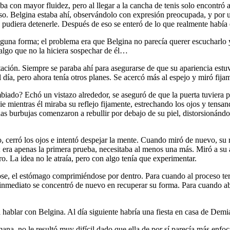
a con mayor fluidez, pero al llegar a la cancha de tenis solo encontró
oso. Belgina estaba ahí, observándolo con expresión preocupada, y por u
n pudiera detenerle. Después de eso se enteró de lo que realmente había
alguna forma; el problema era que Belgina no parecía querer escucharlo y
 algo que no la hiciera sospechar de él…
tación. Siempre se paraba ahí para asegurarse de que su apariencia estu
día, pero ahora tenía otros planes. Se acercó más al espejo y miró fijam
mbiado? Echó un vistazo alrededor, se aseguró de que la puerta tuviera
ficie mientras él miraba su reflejo fijamente, estrechando los ojos y ten
as burbujas comenzaron a rebullir por debajo de su piel, distorsionándo
jo, cerró los ojos e intentó despejar la mente. Cuando miró de nuevo, su
o; era apenas la primera prueba, necesitaba al menos una más. Miró a s
ro. La idea no le atraía, pero con algo tenía que experimentar.
dose, el estómago comprimiéndose por dentro. Para cuando al proceso ter
 inmediato se concentró de nuevo en recuperar su forma. Para cuando abri
hablar con Belgina. Al día siguiente habría una fiesta en casa de Demi
a, no le resultó muy difícil dado que ella de por sí parecía más enfoca