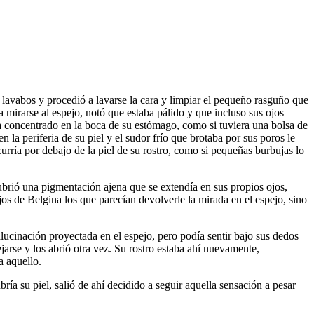
s lavabos y procedió a lavarse la cara y limpiar el pequeño rasguño que
 mirarse al espejo, notó que estaba pálido y que incluso sus ojos
bía concentrado en la boca de su estómago, como si tuviera una bolsa de
la periferia de su piel y el sudor frío que brotaba por sus poros le
rría por debajo de la piel de su rostro, como si pequeñas burbujas lo
ubrió una pigmentación ajena que se extendía en sus propios ojos,
os de Belgina los que parecían devolverle la mirada en el espejo, sino
alucinación proyectada en el espejo, pero podía sentir bajo sus dedos
jarse y los abrió otra vez. Su rostro estaba ahí nuevamente,
a aquello.
ía su piel, salió de ahí decidido a seguir aquella sensación a pesar