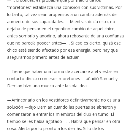
—… Entonces, es probable que por medio de los
“moretones” establezca una conexión con sus víctimas. Por
lo tanto, tal vez sean propensos a un cambio además del
aumento de sus capacidades. —Mientras decía esto, no
dejaba de pensar en el repentino cambio de aquel chico,
antes sombrío y anodino, ahora rebosante de una confianza
que no parecía poseer antes—… Si eso es cierto, quizá ese
chico esté siendo afectado por esa energía, pero hay que
asegurarnos primero antes de actuar.
—Tiene que haber una forma de acercarse a él y estar en
contacto directo con esos moretones —añadió Samael y
Demian hizo una mueca ante la sola idea.
—Arrinconarlo en los vestidores definitivamente no es una
solución —dijo Demian cuando las puertas se abrieron y
comenzaron a entrar los miembros del club en turno. El
tiempo se les había agotado—… Habrá que pensar en otra
cosa. Alerta por lo pronto a los demás. Si lo de los