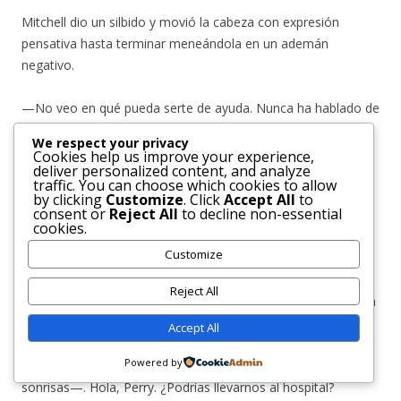
Mitchell dio un silbido y movió la cabeza con expresión
pensativa hasta terminar meneándola en un ademán
negativo.
—No veo en qué pueda serte de ayuda. Nunca ha hablado de
ello. Dijo que lo había calificado injustamente y que
We respect your privacy
simplemente se dejó llevar por el coraje, pero sus notas
Cookies help us improve your experience,
deliver personalized content, and analyze
siempre fueron destacadas.
traffic. You can choose which cookies to allow
by clicking
Customize
. Click
Accept All
to
consent or
Reject All
to decline non-essential
—Bien, pues si no lo sabes, vas a ayudarme a averiguarlo.
cookies.
Customize
—¿Y cómo se supone que piensas hacer eso?
Reject All
—Ven conmigo —finalizó ella, encaminándose hacia la salida
lateral y obligándolo a seguirla. No bien llegaron cerca de la
Accept All
parada de autobús, y un carro se apeó frente a ellos,
Powered by
inclinándose Lucianne por la ventanilla con la mejor de sus
sonrisas—. Hola, Perry. ¿Podrías llevarnos al hospital?