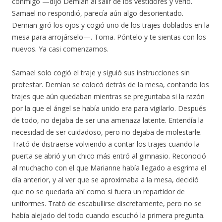
conmigo —dijo Demian al salir de los vestidores y verlo.
Samael no respondió, parecía aún algo desorientado.
Demian giró los ojos y cogió uno de los trajes doblados en la
mesa para arrojárselo—. Toma. Póntelo y te sientas con los
nuevos. Ya casi comenzamos.
Samael solo cogió el traje y siguió sus instrucciones sin
protestar. Demian se colocó detrás de la mesa, contando los
trajes que aún quedaban mientras se preguntaba si la razón
por la que el ángel se había unido era para vigilarlo. Después
de todo, no dejaba de ser una amenaza latente. Entendía la
necesidad de ser cuidadoso, pero no dejaba de molestarle.
Trató de distraerse volviendo a contar los trajes cuando la
puerta se abrió y un chico más entró al gimnasio. Reconoció
al muchacho con el que Marianne había llegado a esgrima el
día anterior, y al ver que se aproximaba a la mesa, decidió
que no se quedaría ahí como si fuera un repartidor de
uniformes. Trató de escabullirse discretamente, pero no se
había alejado del todo cuando escuchó la primera pregunta.