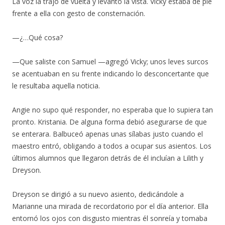
La voz la trajo de vuelta y levantó la vista. Vicky estaba de pie
frente a ella con gesto de consternación.
—¿…Qué cosa?
—Que saliste con Samuel —agregó Vicky; unos leves surcos
se acentuaban en su frente indicando lo desconcertante que
le resultaba aquella noticia.
Angie no supo qué responder, no esperaba que lo supiera tan
pronto. Kristania. De alguna forma debió asegurarse de que
se enterara. Balbuceó apenas unas sílabas justo cuando el
maestro entró, obligando a todos a ocupar sus asientos. Los
últimos alumnos que llegaron detrás de él incluían a Lilith y
Dreyson.
Dreyson se dirigió a su nuevo asiento, dedicándole a
Marianne una mirada de recordatorio por el día anterior. Ella
entornó los ojos con disgusto mientras él sonreía y tomaba