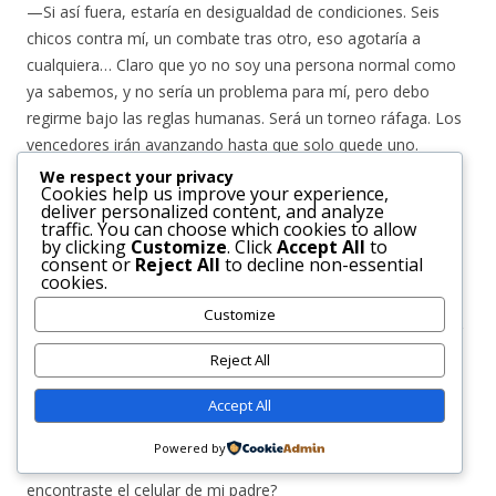
—Si así fuera, estaría en desigualdad de condiciones. Seis
chicos contra mí, un combate tras otro, eso agotaría a
cualquiera… Claro que yo no soy una persona normal como
ya sabemos, y no sería un problema para mí, pero debo
regirme bajo las reglas humanas. Será un torneo ráfaga. Los
vencedores irán avanzando hasta que solo quede uno.
We respect your privacy
Cookies help us improve your experience,
—¿O sea que me puse el traje de adorno porque hoy los
deliver personalized content, and analyze
nuevos no haremos nada?
traffic. You can choose which cookies to allow
by clicking
Customize
. Click
Accept All
to
consent or
Reject All
to decline non-essential
—No te preocupes, estoy seguro de que el entrenador
cookies.
hallará algo que hacer para ustedes —aseguró él con una
Customize
sonrisa. Ella decidió aprovechar el momento para manifestar
la duda que había estado carcomiéndole desde el día
Reject All
anterior.
Accept All
—Me preguntaba si… —comenzó ella y Demian la miró con
Powered by
curiosidad—… ¿recordarías tal vez el lugar exacto donde
encontraste el celular de mi padre?