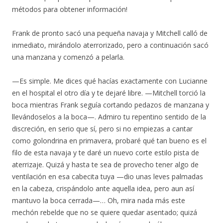
métodos para obtener información!
Frank de pronto sacó una pequeña navaja y Mitchell calló de
inmediato, mirándolo aterrorizado, pero a continuación sacó
una manzana y comenzó a pelarla.
—Es simple. Me dices qué hacías exactamente con Lucianne
en el hospital el otro día y te dejaré libre. —Mitchell torció la
boca mientras Frank seguía cortando pedazos de manzana y
llevándoselos a la boca—. Admiro tu repentino sentido de la
discreción, en serio que sí, pero si no empiezas a cantar
como golondrina en primavera, probaré qué tan bueno es el
filo de esta navaja y te daré un nuevo corte estilo pista de
aterrizaje. Quizá y hasta te sea de provecho tener algo de
ventilación en esa cabecita tuya —dio unas leves palmadas
en la cabeza, crispándolo ante aquella idea, pero aun así
mantuvo la boca cerrada—… Oh, mira nada más este
mechón rebelde que no se quiere quedar asentado; quizá