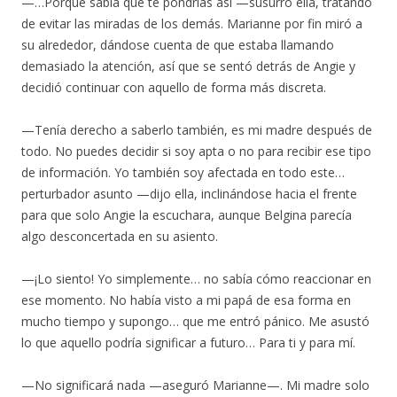
—…Porque sabía que te pondrías así —susurró ella, tratando
de evitar las miradas de los demás. Marianne por fin miró a
su alrededor, dándose cuenta de que estaba llamando
demasiado la atención, así que se sentó detrás de Angie y
decidió continuar con aquello de forma más discreta.
—Tenía derecho a saberlo también, es mi madre después de
todo. No puedes decidir si soy apta o no para recibir ese tipo
de información. Yo también soy afectada en todo este…
perturbador asunto —dijo ella, inclinándose hacia el frente
para que solo Angie la escuchara, aunque Belgina parecía
algo desconcertada en su asiento.
—¡Lo siento! Yo simplemente… no sabía cómo reaccionar en
ese momento. No había visto a mi papá de esa forma en
mucho tiempo y supongo… que me entró pánico. Me asustó
lo que aquello podría significar a futuro… Para ti y para mí.
—No significará nada —aseguró Marianne—. Mi madre solo