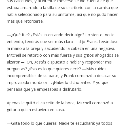
sus calcetines, y al intentar moverse se dio cuenta de que
estaba amarrado a la silla de su escritorio con la camisa que
había seleccionado para su uniforme, así que no pudo hacer
más que retorcerse.
—¿Qué fue? ¿Estás intentando decir algo? Lo siento, no te
entiendo, tendrás que ser más claro —dijo Frank, llevándose
la mano a la oreja y sacudiendo la cabeza en una negativa.
Mitchell se retorció con más fuerza y sus gritos ahogados se
alzaron—. Oh, ¿estás dispuesto a hablar y responder mis
preguntas? ¿Eso es lo que quieres decir? —Más ruidos
incomprensibles de su parte, y Frank comenzó a desatar su
improvisada mordaza—. ¡Haberlo dicho antes! Y yo que
pensaba que ya empezabas a disfrutarlo.
Apenas le quitó el calcetín de la boca, Mitchell comenzó a
gritar a quien estuviera en casa.
—Grita todo lo que quieras. Nadie te escuchará: ya todos